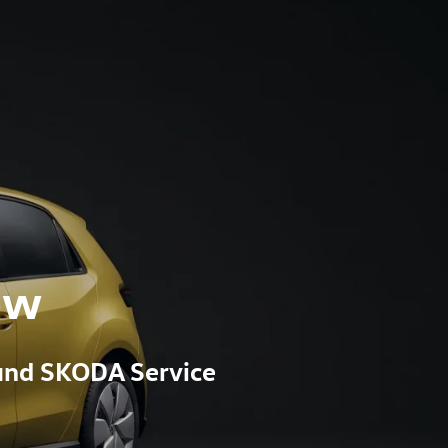
ow
und SKODA Service