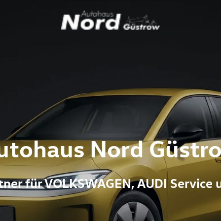
utohaus Nord Güstr
artner für VOLKSWAGEN, AUDI Service 