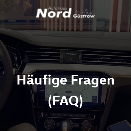
Häufige Fragen
(FAQ)