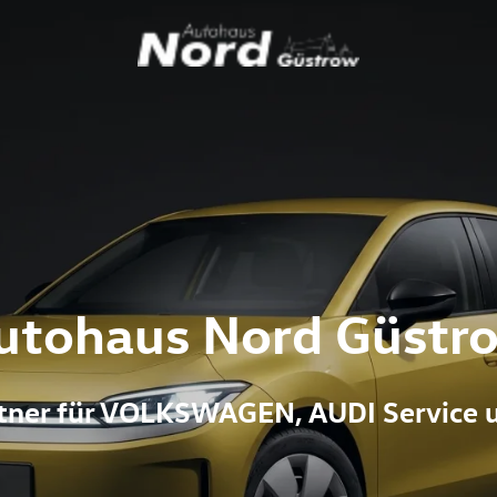
utohaus Nord Güstr
artner für VOLKSWAGEN, AUDI Service 