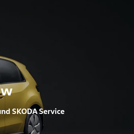
ow
und SKODA Service