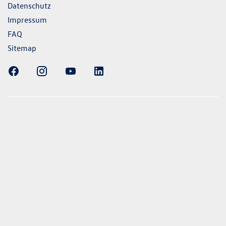
Datenschutz
Impressum
FAQ
Sitemap
ellung gezeigten Fahrzeuge und Ausstattungen können in
vom aktuellen deutschen Lieferprogramm abweichen.
lweise Sonderausstattungen der Fahrzeuge gegen Mehrpreis.
uch unseren Konfigurator für eine Übersicht der aktuell
 und Ausstattungen. Die Angaben beziehen sich nicht auf
eug und sind nicht Bestandteil des Angebots, sondern dienen
ecken zwischen den verschiedenen Fahrzeugtypen. *Die
uchs- und Emissionswerte wurden nach den gesetzlich
essverfahren ermittelt. Seit dem 1. September 2017 werden