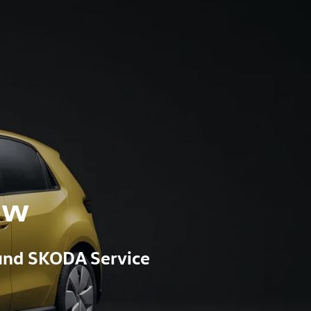
ow
und SKODA Service