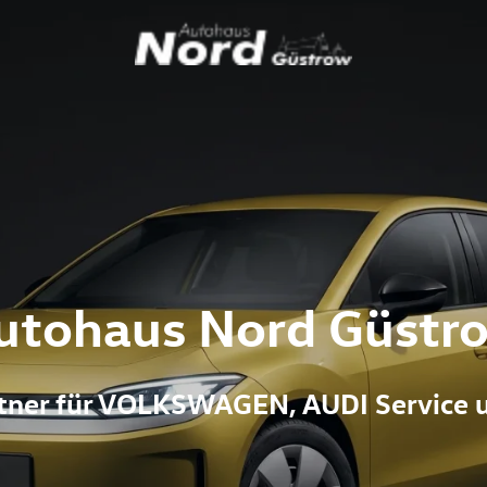
utohaus Nord Güstr
artner für VOLKSWAGEN, AUDI Service 