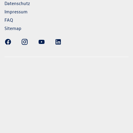
Datenschutz
Impressum
FAQ
Sitemap
ellung gezeigten Fahrzeuge und Ausstattungen können in
vom aktuellen deutschen Lieferprogramm abweichen.
lweise Sonderausstattungen der Fahrzeuge gegen Mehrpreis.
uch unseren Konfigurator für eine Übersicht der aktuell
 und Ausstattungen. Die Angaben beziehen sich nicht auf
eug und sind nicht Bestandteil des Angebots, sondern dienen
ecken zwischen den verschiedenen Fahrzeugtypen. *Die
uchs- und Emissionswerte wurden nach den gesetzlich
essverfahren ermittelt. Seit dem 1. September 2017 werden