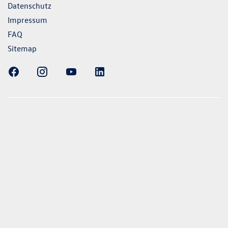
Datenschutz
Impressum
FAQ
Sitemap
ellung gezeigten Fahrzeuge und Ausstattungen können in
vom aktuellen deutschen Lieferprogramm abweichen.
lweise Sonderausstattungen der Fahrzeuge gegen Mehrpreis.
uch unseren Konfigurator für eine Übersicht der aktuell
 und Ausstattungen. Die Angaben beziehen sich nicht auf
eug und sind nicht Bestandteil des Angebots, sondern dienen
ecken zwischen den verschiedenen Fahrzeugtypen. *Die
uchs- und Emissionswerte wurden nach den gesetzlich
essverfahren ermittelt. Seit dem 1. September 2017 werden