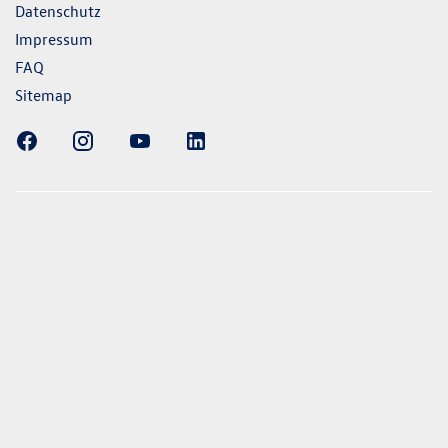
Datenschutz
Impressum
FAQ
Sitemap
ellung gezeigten Fahrzeuge und Ausstattungen können in
vom aktuellen deutschen Lieferprogramm abweichen.
lweise Sonderausstattungen der Fahrzeuge gegen Mehrpreis.
uch unseren Konfigurator für eine Übersicht der aktuell
 und Ausstattungen. Die Angaben beziehen sich nicht auf
eug und sind nicht Bestandteil des Angebots, sondern dienen
ecken zwischen den verschiedenen Fahrzeugtypen. *Die
uchs- und Emissionswerte wurden nach den gesetzlich
essverfahren ermittelt. Seit dem 1. September 2017 werden