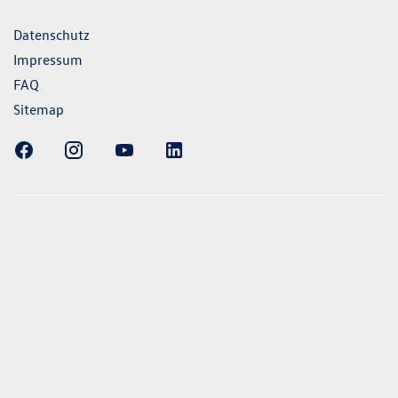
Datenschutz
Impressum
FAQ
Sitemap
ellung gezeigten Fahrzeuge und Ausstattungen können in
vom aktuellen deutschen Lieferprogramm abweichen.
lweise Sonderausstattungen der Fahrzeuge gegen Mehrpreis.
uch unseren Konfigurator für eine Übersicht der aktuell
 und Ausstattungen. Die Angaben beziehen sich nicht auf
eug und sind nicht Bestandteil des Angebots, sondern dienen
ecken zwischen den verschiedenen Fahrzeugtypen. *Die
uchs- und Emissionswerte wurden nach den gesetzlich