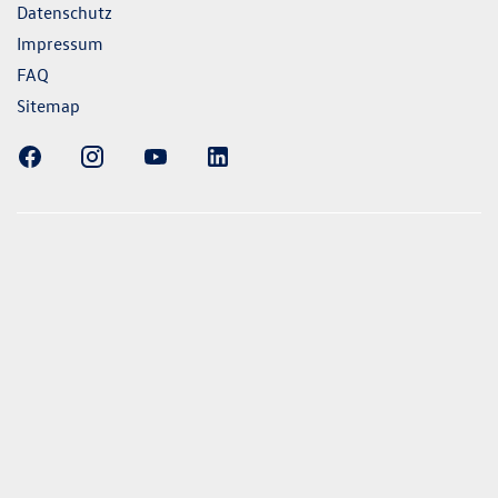
Datenschutz
Impressum
FAQ
Sitemap
ellung gezeigten Fahrzeuge und Ausstattungen können in
vom aktuellen deutschen Lieferprogramm abweichen.
lweise Sonderausstattungen der Fahrzeuge gegen Mehrpreis.
uch unseren Konfigurator für eine Übersicht der aktuell
 und Ausstattungen. Die Angaben beziehen sich nicht auf
eug und sind nicht Bestandteil des Angebots, sondern dienen
ecken zwischen den verschiedenen Fahrzeugtypen. *Die
uchs- und Emissionswerte wurden nach den gesetzlich
essverfahren ermittelt. Seit dem 1. September 2017 werden