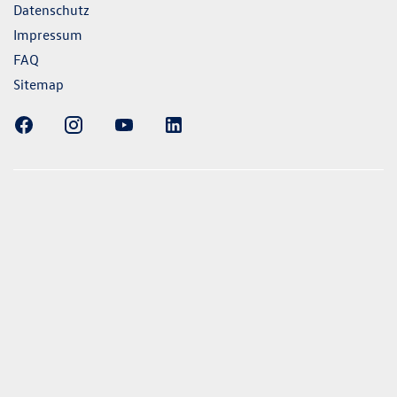
Datenschutz
Impressum
FAQ
Sitemap
ellung gezeigten Fahrzeuge und Ausstattungen können in
vom aktuellen deutschen Lieferprogramm abweichen.
lweise Sonderausstattungen der Fahrzeuge gegen Mehrpreis.
uch unseren Konfigurator für eine Übersicht der aktuell
 und Ausstattungen. Die Angaben beziehen sich nicht auf
eug und sind nicht Bestandteil des Angebots, sondern dienen
ecken zwischen den verschiedenen Fahrzeugtypen. *Die
uchs- und Emissionswerte wurden nach den gesetzlich
essverfahren ermittelt. Seit dem 1. September 2017 werden