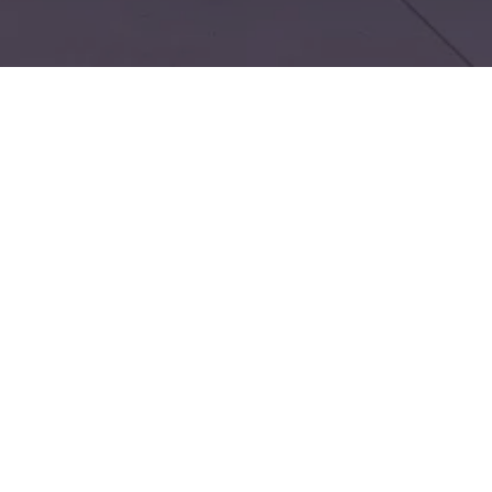
 gepflegten Jahreswagen
nur eine kurze, gut
 aus. Der kompakte SUV
 agiler Fahrdynamik,
 modernen
ag und Freizeit. Als
n Preisvorteil bei geringem
 Herstellergarantie. Im
von markenspezifischem
Audi Service, Skoda Service
hgerechte Wartung und