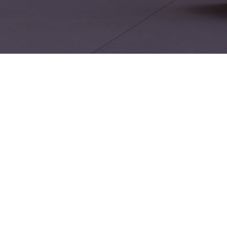
ompaktes SUV‑Design mit spritzigem Fahrverhalten und moderner
e umfassender Betreuung durch VW, VW Nutzfahrzeuge, Audi Servi
schnell und unkompliziert. Erleben Sie markenspezifische War
rheitsfeatures des T‑Roc. Ein attraktives Angebot für alle, die We