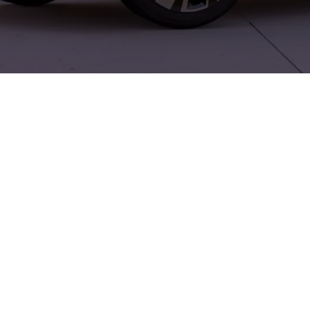
 Technik – ideal für Stadt und Land. Bei Autohaus Nord in Güst
ce, Skoda Service und VW Service. Von hier aus erreichen Intere
tung und Servicekompetenz vor Ort sowie kompetente Beratung z
rt auf Stil, Vielseitigkeit und verlässlichen Service legen.