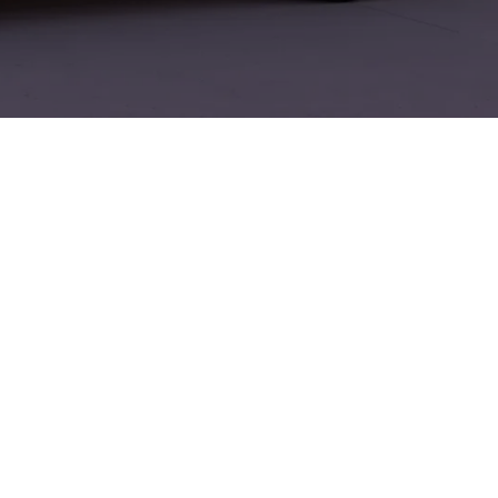
row finden Sie
ssenten aus
u Ausstattung,