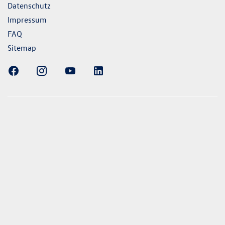
Datenschutz
Impressum
FAQ
Sitemap
ellung gezeigten Fahrzeuge und Ausstattungen können in
vom aktuellen deutschen Lieferprogramm abweichen.
lweise Sonderausstattungen der Fahrzeuge gegen Mehrpreis.
uch unseren Konfigurator für eine Übersicht der aktuell
 und Ausstattungen. Die Angaben beziehen sich nicht auf
eug und sind nicht Bestandteil des Angebots, sondern dienen
ecken zwischen den verschiedenen Fahrzeugtypen. *Die
uchs- und Emissionswerte wurden nach den gesetzlich
essverfahren ermittelt. Seit dem 1. September 2017 werden