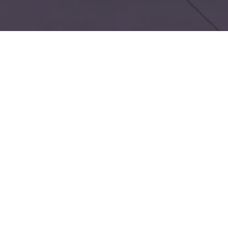
 VW Golf als Jahreswagen
ein praktisch
ahrzeug mit attraktivem
row liegt verkehrsgünstig,
 den Standort schnell und
. Das Autohaus Nord bietet
utzfahrzeuge, Audi und
 Wartung und Pflege nach
lt sind. Ein Jahreswagen
nik und Restgarantie mit
 für Fahrer, die ein nahezu