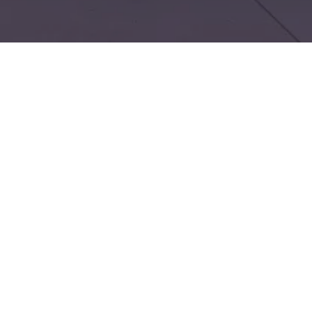
 VW Golf als Jahreswagen
moderner Fahrkomfort,
iver Preis bei geringer
rd bietet Markenkompetenz
 Service, Skoda Service und
e also direkt beim
ür Interessenten aus
d gut erreichbar, wodurch
liziert ablaufen. Ein
l nahezu neuwertiger
erem Wertverlust als ein