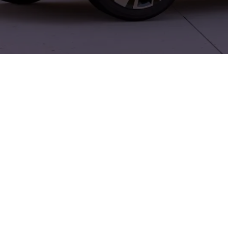
al für alle, die sowohl auf Arbeit als auch in der Freizeit nic
s zu modernen Assistenzsystemen bietet der Amarok Vielseitigke
us Nord in Güstrow schnell und unkompliziert, sodass Probefahr
owie VW Nutzfahrzeuge angeboten; zudem stehen Audi Service, 
dem Service-Netz in der Region sucht, findet im Amarok eine üb