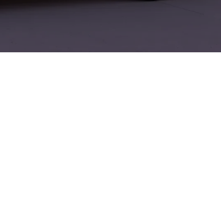
ht auf
it und
t und Beratung
Skoda Service und
erzeugende