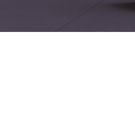
robuste Nutzfahrzeugtechnik mit überraschendem Fahrkomfort – ide
hten möchten. Von kräftigen Motoren über robuste Ladefläche bi
dem Untergrund. Interessenten aus Wismar erreichen das Autoha
öglich sind. Im Autohaus werden Modelle und Service für VW s
echten Betreuung bereit. Wer einen langlebigen Pickup mit soli
ert und Fahrfreude.