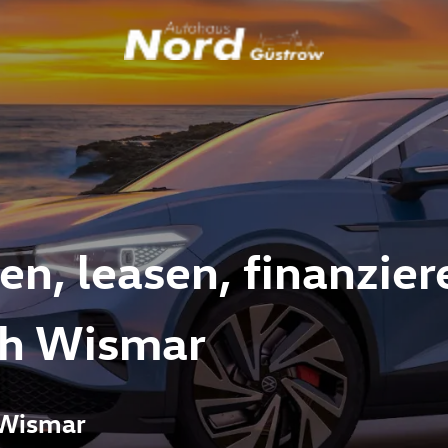
, leasen, finanzier
ch Wismar
 Wismar