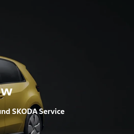
ow
und SKODA Service