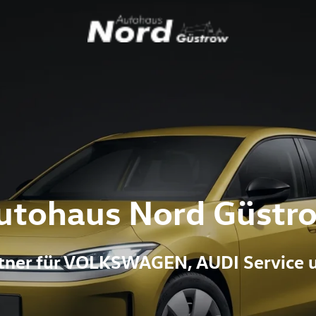
utohaus Nord Güstr
artner für VOLKSWAGEN, AUDI Service 