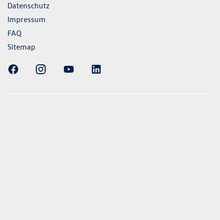
Datenschutz
Impressum
FAQ
Sitemap
ellung gezeigten Fahrzeuge und Ausstattungen können in
vom aktuellen deutschen Lieferprogramm abweichen.
lweise Sonderausstattungen der Fahrzeuge gegen Mehrpreis.
uch unseren Konfigurator für eine Übersicht der aktuell
 und Ausstattungen. Die Angaben beziehen sich nicht auf
eug und sind nicht Bestandteil des Angebots, sondern dienen
ecken zwischen den verschiedenen Fahrzeugtypen. *Die
uchs- und Emissionswerte wurden nach den gesetzlich
essverfahren ermittelt. Seit dem 1. September 2017 werden