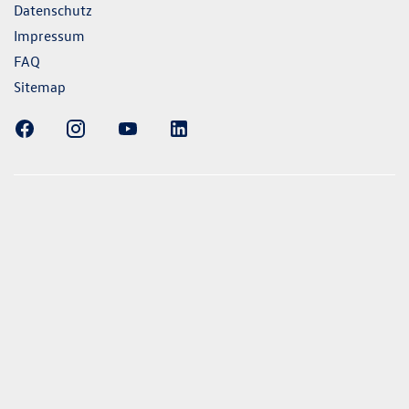
Datenschutz
Impressum
FAQ
Sitemap
ellung gezeigten Fahrzeuge und Ausstattungen können in
vom aktuellen deutschen Lieferprogramm abweichen.
lweise Sonderausstattungen der Fahrzeuge gegen Mehrpreis.
uch unseren Konfigurator für eine Übersicht der aktuell
 und Ausstattungen. Die Angaben beziehen sich nicht auf
eug und sind nicht Bestandteil des Angebots, sondern dienen
ecken zwischen den verschiedenen Fahrzeugtypen. *Die
uchs- und Emissionswerte wurden nach den gesetzlich
essverfahren ermittelt. Seit dem 1. September 2017 werden