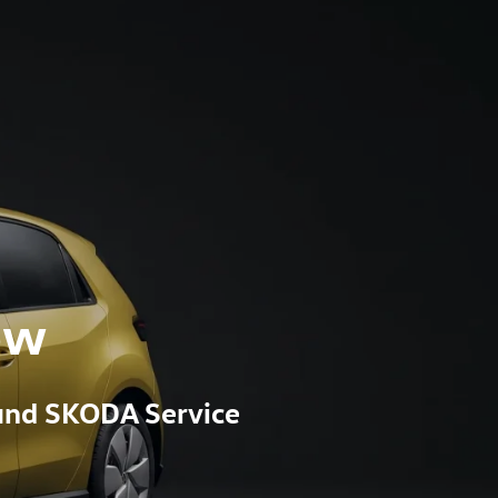
ow
und SKODA Service