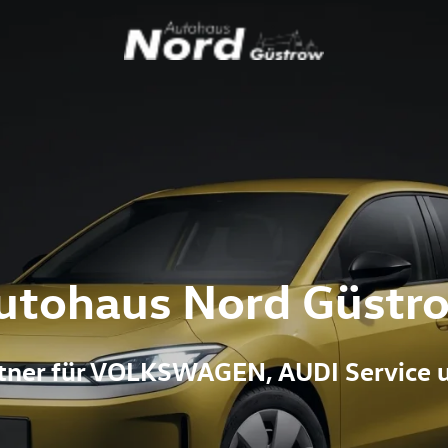
utohaus Nord Güstr
artner für VOLKSWAGEN, AUDI Service 