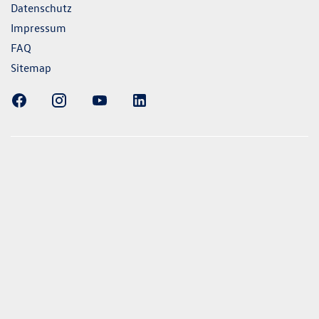
Datenschutz
Impressum
FAQ
Sitemap
ellung gezeigten Fahrzeuge und Ausstattungen können in
vom aktuellen deutschen Lieferprogramm abweichen.
lweise Sonderausstattungen der Fahrzeuge gegen Mehrpreis.
uch unseren Konfigurator für eine Übersicht der aktuell
 und Ausstattungen. Die Angaben beziehen sich nicht auf
eug und sind nicht Bestandteil des Angebots, sondern dienen
ecken zwischen den verschiedenen Fahrzeugtypen. *Die
uchs- und Emissionswerte wurden nach den gesetzlich
essverfahren ermittelt. Seit dem 1. September 2017 werden