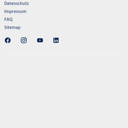
Datenschutz
Impressum
FAQ
Sitemap
ellung gezeigten Fahrzeuge und Ausstattungen können in
vom aktuellen deutschen Lieferprogramm abweichen.
lweise Sonderausstattungen der Fahrzeuge gegen Mehrpreis.
uch unseren Konfigurator für eine Übersicht der aktuell
 und Ausstattungen. Die Angaben beziehen sich nicht auf
eug und sind nicht Bestandteil des Angebots, sondern dienen
ecken zwischen den verschiedenen Fahrzeugtypen. *Die
uchs- und Emissionswerte wurden nach den gesetzlich
essverfahren ermittelt. Seit dem 1. September 2017 werden