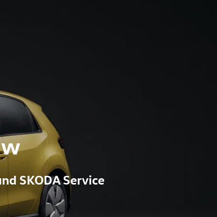
ow
und SKODA Service