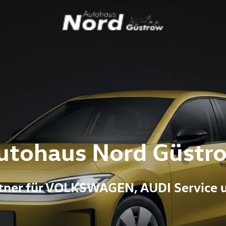
utohaus Nord Güstr
artner für VOLKSWAGEN, AUDI Service 