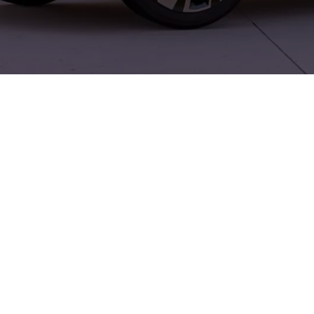
ign trifft auf Alltagstauglichkeit. Der XCeed vereint coupéhaft
urhalteassistent, adaptive Geschwindigkeitsregelung und umfan
alten bemerkbar, kombiniert mit überraschend viel Innenraum und
riff auf ein kompetentes Servicenetz, das insbesondere Service
heit bei Wartungsterminen und sorgt für zuverlässige Betreuung
hnik und Alltagstauglichkeit — ideal für Fahrer, die ein dynamisc