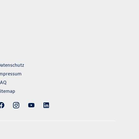
ks
atenschutz
Impressum
FAQ
itemap
rausstattungen der Fahrzeuge gegen Mehrpreis.
 sind nicht Bestandteil des Angebots, sondern