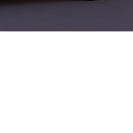
e Linien mit
greiche
 flexiblem
leistungen für VW,
 auch über die
hes Crossover mit