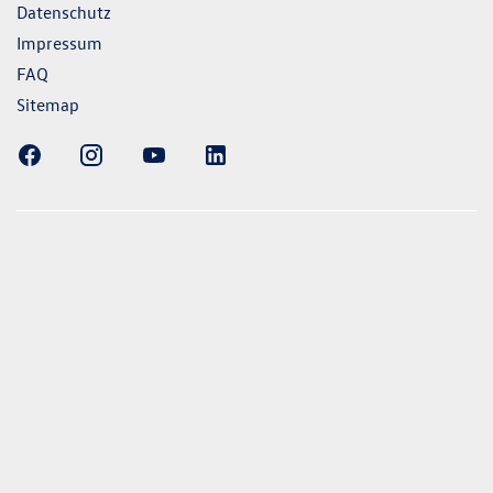
Datenschutz
Impressum
FAQ
Sitemap
ellung gezeigten Fahrzeuge und Ausstattungen können in
vom aktuellen deutschen Lieferprogramm abweichen.
lweise Sonderausstattungen der Fahrzeuge gegen Mehrpreis.
uch unseren Konfigurator für eine Übersicht der aktuell
 und Ausstattungen. Die Angaben beziehen sich nicht auf
eug und sind nicht Bestandteil des Angebots, sondern dienen
ecken zwischen den verschiedenen Fahrzeugtypen. *Die
uchs- und Emissionswerte wurden nach den gesetzlich
essverfahren ermittelt. Seit dem 1. September 2017 werden