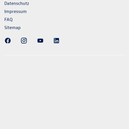
Datenschutz
Impressum
FAQ
Sitemap
ellung gezeigten Fahrzeuge und Ausstattungen können in
vom aktuellen deutschen Lieferprogramm abweichen.
lweise Sonderausstattungen der Fahrzeuge gegen Mehrpreis.
uch unseren Konfigurator für eine Übersicht der aktuell
 und Ausstattungen. Die Angaben beziehen sich nicht auf
eug und sind nicht Bestandteil des Angebots, sondern dienen
ecken zwischen den verschiedenen Fahrzeugtypen. *Die
uchs- und Emissionswerte wurden nach den gesetzlich
essverfahren ermittelt. Seit dem 1. September 2017 werden