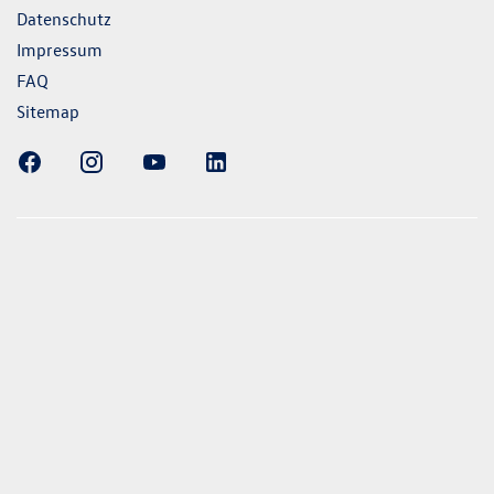
Datenschutz
Impressum
FAQ
Sitemap
ellung gezeigten Fahrzeuge und Ausstattungen können in
vom aktuellen deutschen Lieferprogramm abweichen.
lweise Sonderausstattungen der Fahrzeuge gegen Mehrpreis.
uch unseren Konfigurator für eine Übersicht der aktuell
 und Ausstattungen. Die Angaben beziehen sich nicht auf
eug und sind nicht Bestandteil des Angebots, sondern dienen
ecken zwischen den verschiedenen Fahrzeugtypen. *Die
uchs- und Emissionswerte wurden nach den gesetzlich