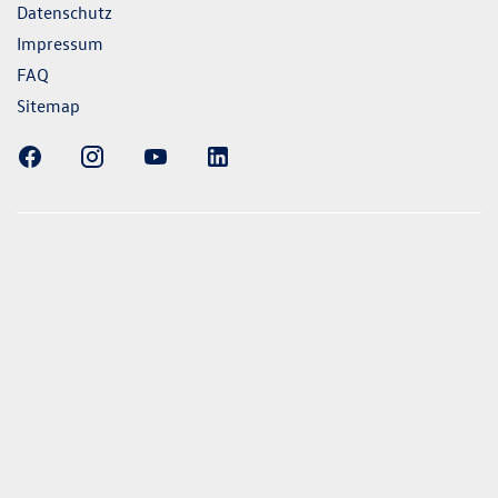
Datenschutz
Impressum
FAQ
Sitemap
ellung gezeigten Fahrzeuge und Ausstattungen können in
vom aktuellen deutschen Lieferprogramm abweichen.
lweise Sonderausstattungen der Fahrzeuge gegen Mehrpreis.
uch unseren Konfigurator für eine Übersicht der aktuell
 und Ausstattungen. Die Angaben beziehen sich nicht auf
eug und sind nicht Bestandteil des Angebots, sondern dienen
ecken zwischen den verschiedenen Fahrzeugtypen. *Die
uchs- und Emissionswerte wurden nach den gesetzlich
essverfahren ermittelt. Seit dem 1. September 2017 werden