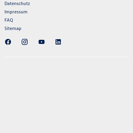
Datenschutz
Impressum
FAQ
Sitemap
ellung gezeigten Fahrzeuge und Ausstattungen können in
vom aktuellen deutschen Lieferprogramm abweichen.
lweise Sonderausstattungen der Fahrzeuge gegen Mehrpreis.
uch unseren Konfigurator für eine Übersicht der aktuell
 und Ausstattungen. Die Angaben beziehen sich nicht auf
eug und sind nicht Bestandteil des Angebots, sondern dienen
ecken zwischen den verschiedenen Fahrzeugtypen. *Die
uchs- und Emissionswerte wurden nach den gesetzlich
essverfahren ermittelt. Seit dem 1. September 2017 werden