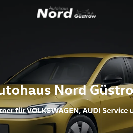
utohaus Nord Güstr
artner für VOLKSWAGEN, AUDI Service 