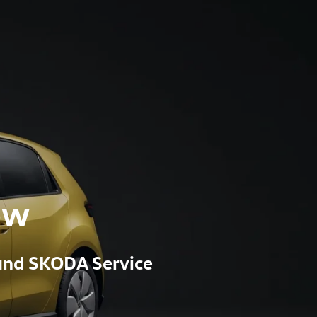
ow
und SKODA Service