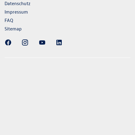
Datenschutz
Impressum
FAQ
Sitemap
ellung gezeigten Fahrzeuge und Ausstattungen können in
vom aktuellen deutschen Lieferprogramm abweichen.
lweise Sonderausstattungen der Fahrzeuge gegen Mehrpreis.
uch unseren Konfigurator für eine Übersicht der aktuell
 und Ausstattungen. Die Angaben beziehen sich nicht auf
eug und sind nicht Bestandteil des Angebots, sondern dienen
ecken zwischen den verschiedenen Fahrzeugtypen. *Die
uchs- und Emissionswerte wurden nach den gesetzlich
essverfahren ermittelt. Seit dem 1. September 2017 werden