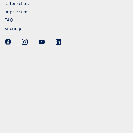
Datenschutz
Impressum
FAQ
Sitemap
ellung gezeigten Fahrzeuge und Ausstattungen können in
vom aktuellen deutschen Lieferprogramm abweichen.
lweise Sonderausstattungen der Fahrzeuge gegen Mehrpreis.
uch unseren Konfigurator für eine Übersicht der aktuell
 und Ausstattungen. Die Angaben beziehen sich nicht auf
eug und sind nicht Bestandteil des Angebots, sondern dienen
ecken zwischen den verschiedenen Fahrzeugtypen. *Die
uchs- und Emissionswerte wurden nach den gesetzlich
essverfahren ermittelt. Seit dem 1. September 2017 werden