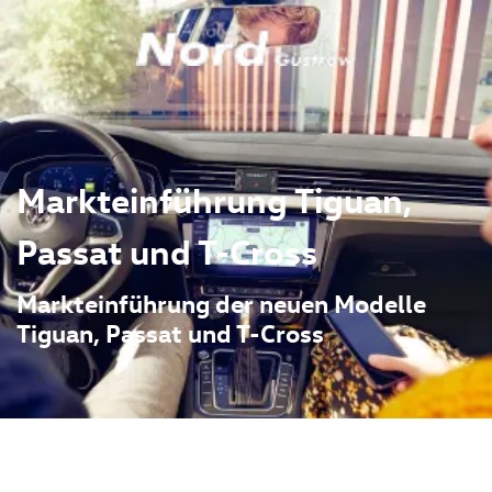
Markteinführung Tiguan,
Passat und T-Cross
Markteinführung der neuen Modelle
Tiguan, Passat und T-Cross
delle Tiguan,