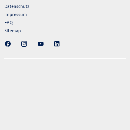
Datenschutz
Impressum
FAQ
Sitemap
ellung gezeigten Fahrzeuge und Ausstattungen können in
vom aktuellen deutschen Lieferprogramm abweichen.
lweise Sonderausstattungen der Fahrzeuge gegen Mehrpreis.
uch unseren Konfigurator für eine Übersicht der aktuell
 und Ausstattungen. Die Angaben beziehen sich nicht auf
eug und sind nicht Bestandteil des Angebots, sondern dienen
ecken zwischen den verschiedenen Fahrzeugtypen. *Die
uchs- und Emissionswerte wurden nach den gesetzlich