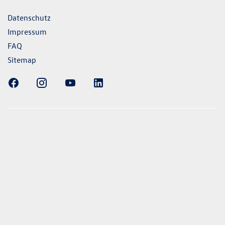
Datenschutz
Impressum
FAQ
Sitemap
ellung gezeigten Fahrzeuge und Ausstattungen können in
vom aktuellen deutschen Lieferprogramm abweichen.
lweise Sonderausstattungen der Fahrzeuge gegen Mehrpreis.
uch unseren Konfigurator für eine Übersicht der aktuell
 und Ausstattungen. Die Angaben beziehen sich nicht auf
eug und sind nicht Bestandteil des Angebots, sondern dienen
ecken zwischen den verschiedenen Fahrzeugtypen. *Die
uchs- und Emissionswerte wurden nach den gesetzlich