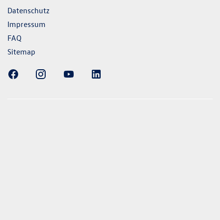
Datenschutz
Impressum
FAQ
Sitemap
ellung gezeigten Fahrzeuge und Ausstattungen können in
vom aktuellen deutschen Lieferprogramm abweichen.
lweise Sonderausstattungen der Fahrzeuge gegen Mehrpreis.
uch unseren Konfigurator für eine Übersicht der aktuell
 und Ausstattungen. Die Angaben beziehen sich nicht auf
eug und sind nicht Bestandteil des Angebots, sondern dienen
ecken zwischen den verschiedenen Fahrzeugtypen. *Die
uchs- und Emissionswerte wurden nach den gesetzlich