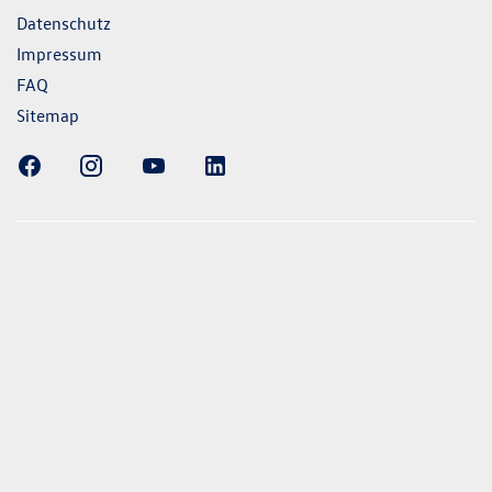
Datenschutz
Impressum
FAQ
Sitemap
ellung gezeigten Fahrzeuge und Ausstattungen können in
vom aktuellen deutschen Lieferprogramm abweichen.
lweise Sonderausstattungen der Fahrzeuge gegen Mehrpreis.
uch unseren Konfigurator für eine Übersicht der aktuell
 und Ausstattungen. Die Angaben beziehen sich nicht auf
eug und sind nicht Bestandteil des Angebots, sondern dienen
ecken zwischen den verschiedenen Fahrzeugtypen. *Die
uchs- und Emissionswerte wurden nach den gesetzlich