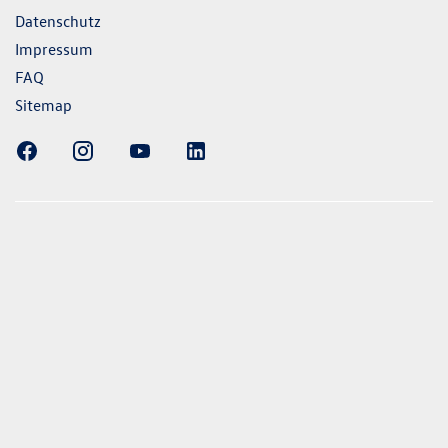
Datenschutz
Impressum
FAQ
Sitemap
ellung gezeigten Fahrzeuge und Ausstattungen können in
vom aktuellen deutschen Lieferprogramm abweichen.
lweise Sonderausstattungen der Fahrzeuge gegen Mehrpreis.
uch unseren Konfigurator für eine Übersicht der aktuell
 und Ausstattungen. Die Angaben beziehen sich nicht auf
eug und sind nicht Bestandteil des Angebots, sondern dienen
ecken zwischen den verschiedenen Fahrzeugtypen. *Die
uchs- und Emissionswerte wurden nach den gesetzlich